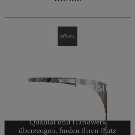
AUSGEWÄHLT MIT SINN
UND STIL
Nur Marken, die in Design,
Qualität und Handwerk
überzeugen,
finden ihren Platz