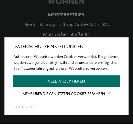
WOHNEN
MEISTERBETRIEB
Rieder Raumgestaltung GmbH & Co. KG
Miesbacher Straße 18
83734 Hausham
DATENSCHUTZEINSTELLUNGEN
T:
08 026 8344
Auf unserer Webseite werden Cookies verwendet. Einige davon
werden zwingend benötigt, während es uns andere ermöglichen,
M:
info@raumgestalter.net
Ihre Nutzererfahrung auf unserer Webseite zu verbessern.
Öffnungszeiten
ALLE AKZEPTIEREN
Newsletter anmelden
MEHR ÜBER DIE GENUTZTEN COOKIES ERFAHREN
DATENSCHUTZ
IMPRESSUM
DATENSCHUTZ
SITEMAP